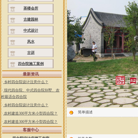
茶楼会所
古建园林
中式设计
风水
古训
四合院施工案例
最新资讯
·
乡村四合院设计注意什么？
·
现代四合院、中式四合院别墅、农
村最适合四合院
·
乡村四合院设计注意什么？
简单描述
·
农村建造300平方米小型四合院？
·
农村建造300平方米小型四合院？
客服中心