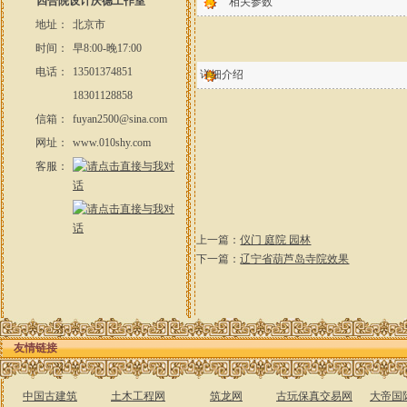
四合院设计庆德工作室
相关参数
地址：
北京市
时间：
早8:00-晚17:00
电话：
13501374851
详细介绍
18301128858
信箱：
fuyan2500@sina.com
网址：
www.010shy.com
客服：
上一篇：
仪门 庭院 园林
下一篇：
辽宁省葫芦岛寺院效果
友情链接
中国古建筑
土木工程网
筑龙网
古玩保真交易网
大帝国