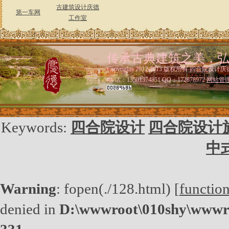
古建筑设计庆德
第一车网
工作室
传承古典建筑之美，
Copyrights 2012-2013 版权所有 四合院设计庆
电 话：13501374851 QQ：172878972
网站管
Keywords:
四合院设计
四合院设计
中
Warning
: fopen(./128.html) [
functio
denied in
D:\wwwroot\010shy\wwwro