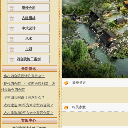
茶楼会所
古建园林
中式设计
风水
古训
四合院施工案例
最新资讯
·
乡村四合院设计注意什么？
简单描述
·
现代四合院、中式四合院别墅、农
村最适合四合院
·
乡村四合院设计注意什么？
·
农村建造300平方米小型四合院？
相关参数
·
农村建造300平方米小型四合院？
客服中心