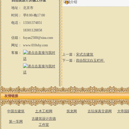
四合院设计庆德工作室
详细介绍
地址：
北京市
时间：
早8:00-晚17:00
电话：
13501374851
18301128858
信箱：
fuyan2500@sina.com
网址：
www.010shy.com
客服：
上一篇：
宋式古建筑
下一篇：
四合院汉白玉栏杆.
友情链接
中国古建筑
土木工程网
筑龙网
古玩保真交易网
大帝国
古建筑设计庆德
第一车网
工作室