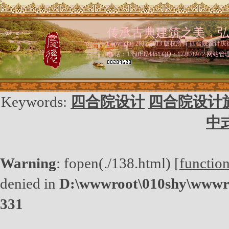
传承古典建筑之美，
Copyrights 2012-2013 版权所有 四合院设计庆
电 话：13501374851 QQ：172878972
网站管
Keywords:
四合院设计
四合院设计
中
Warning
: fopen(./138.html) [
functio
denied in
D:\wwwroot\010shy\wwwro
331