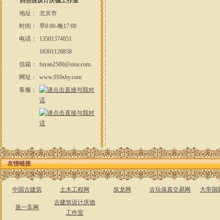
四合院设计庆德工作室
地址：
北京市
时间：
早8:00-晚17:00
电话：
13501374851
18301128858
信箱：
fuyan2500@sina.com
网址：
www.010shy.com
客服：
友情链接
中国古建筑
土木工程网
筑龙网
古玩保真交易网
大帝国
古建筑设计庆德
第一车网
工作室