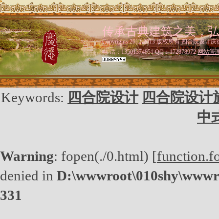
传承古典建筑之美，
Copyrights 2012-2013 版权所有 四合院设计庆
电 话：13501374851 QQ：172878972
网站管
Keywords:
四合院设计
四合院设计
中
Warning
: fopen(./0.html) [
function.f
denied in
D:\wwwroot\010shy\wwwro
331