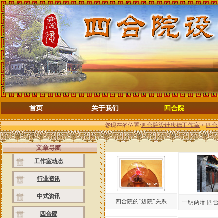
首页
关于我们
四合院
您现在的位置:
四合院设计庆德工作室
>
四合
文章导航
工作室动态
行业资讯
中式资讯
四合院的“进院”关系
一明两暗.四
四合院