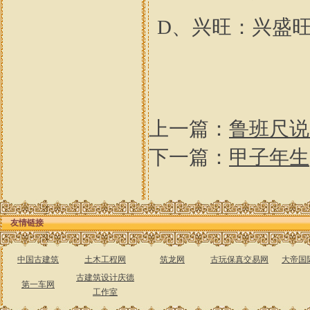
D、兴旺：兴盛
上一篇：
鲁班尺说
下一篇：
甲子年生
友情链接
中国古建筑
土木工程网
筑龙网
古玩保真交易网
大帝国
古建筑设计庆德
第一车网
工作室