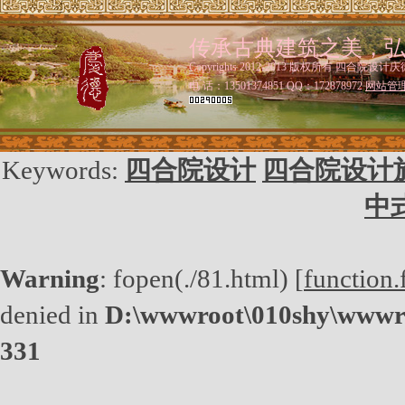
传承古典建筑之美，
Copyrights 2012-2013 版权所有 四合院设计庆
电 话：13501374851 QQ：172878972
网站管
Keywords:
四合院设计
四合院设计
中
Warning
: fopen(./81.html) [
function.
denied in
D:\wwwroot\010shy\wwwro
331