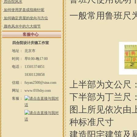
·
四合院风水
·
如何使用罗盘或指南针呢
一般常用鲁班尺
·
如何确定房屋的坐向与方位
·
颜色风水中的六大细节
客服中心
四合院设计庆德工作室
地址：
北京市
时间：
早8:00-晚17:00
电话：
13501374851
18301128858
上半部为文公尺
信箱：
fuyan2500@sina.com
网址：
www.010shy.com
下半部为丁兰尺
客服：
图上所见依次由
种标准尺寸
建造阳宅建筑及