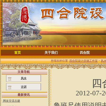
首页
关于我们
四合院
您现在的位置:
四合院设计庆德工作室
>
风
文章导航
风水
四
古训
2012-07-
最新资讯
·
网友交流古建
鲁班尺使用说明