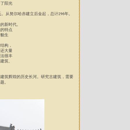
调了阳光
氏。从努尔哈赤建立后金起，总计
年。
296
强的新时代。
筑的特点
面貌生
屋结构，
中还大量
手法很丰
间建筑、
古建筑辉煌的历史长河。研究古建筑，需要
课题。