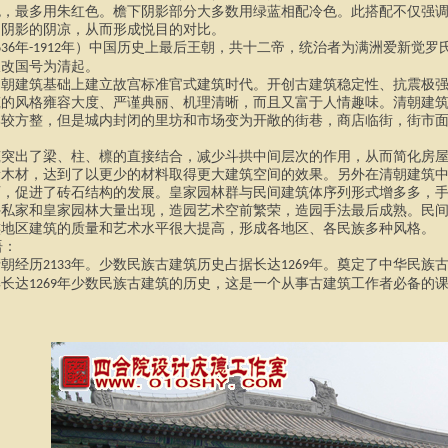
色，最多用朱红色。檐下阴影部分大多数用绿蓝相配冷色。此搭配不仅强
和阴影的阴凉，从而形成悦目的对比。
年
年）中国历史上最后王朝，共十二帝，统治者为满洲爱新觉罗
636
-1912
极改国号为清起。
明朝建筑基础上建立故宫标准官式建筑时代。开创古建筑稳定性、抗震极
筑的风格雍容大度、严谨典丽、机理清晰，而且又富于人情趣味。清朝建
比较方整，但是城内封闭的里坊和市场变为开敞的街巷，商店临街，街市
。
筑突出了梁、柱、檩的直接结合，减少斗拱中间层次的作用，从而简化房
量木材，达到了以更少的材料取得更大建筑空间的效果。另外在清朝建筑
石，促进了砖石结构的发展。皇家园林群与民间建筑体序列形式增多多，
外私家和皇家园林大量出现，造园艺术空前繁荣，造园手法最后成熟。民
族地区建筑的质量和艺术水平很大提高，形成各地区、各民族多种风格。
：
清朝经历
年。少数民族古建筑历史占据长达
年。奠定了中华民族
2133
1269
解长达
年少数民族古建筑的历史，这是一个从事古建筑工作者必备的
1269