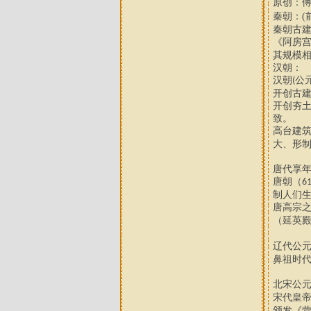
原创：
秦朝
：
(
秦朝
古
《阿房宫
其
规模
汉朝
：
汉朝
公
(
开创古
开创夯
致。
高台建
大、形
唐代享
唐朝（
6
制人们
唐高宗
（延英
辽代公
鼻祖时
北宋公
宋代皇
颁发《