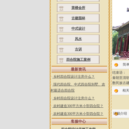
茶楼会所
古建园林
中式设计
风水
古训
四合院施工案例
简
最新资讯
结束语：
·
乡村四合院设计注意什么？
秦朝至清朝
数民族古
·
现代四合院、中式四合院别墅、农
村最适合四合院
相
·
乡村四合院设计注意什么？
·
农村建造300平方米小型四合院？
详细介绍
·
农村建造300平方米小型四合院？
客服中心