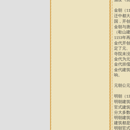
金朝（
1
迁中都
国，开
金朝
与
（歇山
年
1153
金代
开
定了元
寺院
未
金代为
金代崇
金代建
响。
元朝公
明朝（
1
明朝建
官式建
分大多
明朝建
建筑都
明朝官