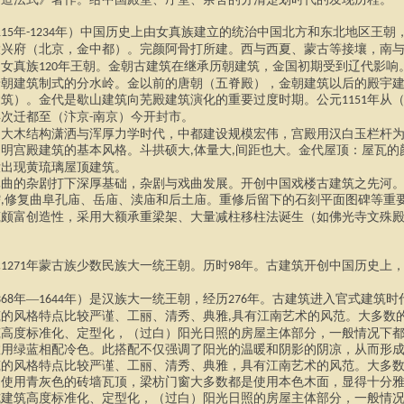
年
年）中国历史上由女真族建立的统治中国北方和东北地区王朝
115
-1234
大兴府（北京，金中都）
。
完颜阿骨打所建。西与西夏、蒙古等接壤，南
创女真族
年王朝。金朝古建筑在继承历朝建筑
，
金国初期受到辽代影响
120
唐朝建筑制式的分水岭。金以前的唐朝（五脊殿），金朝建筑以后的殿宇
建筑）。金代是歇山建筑向芜殿建筑演化的重要
过度
时期。公元
年从
1151
再次迁都至（汴京
南京）今开封市。
-
创大木结构潇洒与浑厚力学时代
，
中都建设规模宏伟，宫殿用汉白玉栏杆
、明宫殿建筑的基本风格。斗拱硕大
体量大
间距也大。金代屋顶：屋瓦的
,
,
没出现黄琉璃屋顶
建筑。
元曲的杂剧打下深厚基础
，
杂剧与戏曲发展。开创中国戏楼古建筑之先河
儒
修复曲阜孔庙
、
岳庙、渎庙和后土庙。重修后留下的石刻平面图碑等重
,
筑颇富创造性，采用大额承重梁架
、
大量减柱移柱
法诞生
（如佛光寺文殊
元
年蒙古族少数民族大一统王朝。历时
年。古建筑开创中国历史上
1271
98
年―
年）是汉族大一统王朝，经历
年。古建筑进入官式建筑时
368
1644
276
筑的风格特点比较严谨、工丽、清秀、典雅
具有江南艺术的风范。大多数
,
筑高度标准化、定型化，（过白）阳光日照的房屋主体部分，一般情况下
数用绿蓝相配冷色。此搭配不仅强调了阳光的温暖和阴影的阴凉，从而形
筑的风格特点比较严谨、工丽、清秀、典雅，具有江南艺术的风范。大多
是使用青灰色的砖墙瓦顶，梁枋门窗大多数都是使用本色木面，显得十分
式建筑高度标准化、定型化，（过白）阳光日照的房屋主体部分，一般情