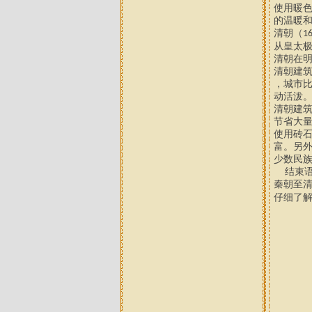
使用暖
的温暖
清朝（
1
从皇太
清朝在
清朝建
，城市
动活泼
清朝建
节省大
使用砖
富。另
少数民
结束语
秦朝至
仔细了