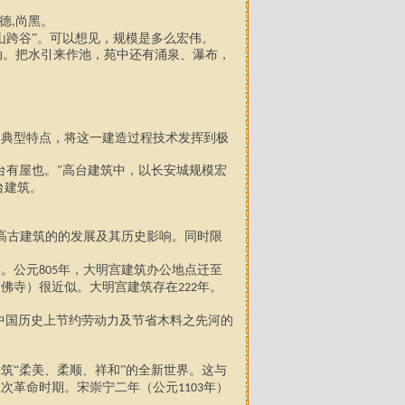
德
尚黑
。
,
山跨谷”。可以想见，规模是多么宏伟。
动。把水引来作池，苑中还有涌泉、瀑布，
。
的典型特点，将这一建造过程技术发挥到极
台有屋也。
高台建筑中，以长安城规模宏
"
台建筑。
高古建筑的的发展及其历史影响。同时限
年。公元
年，大明宫建筑办公地点迁至
805
大佛寺）很近似。大明宫建筑存在
年。
222
中国历史上节约劳动力及节省木料之先河的
筑“柔美、柔顺、祥和”的全新世界。这与
二次革命时期。宋崇宁二年（公元
年）
1103