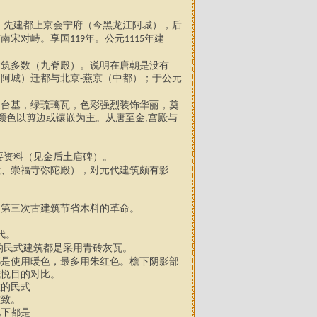
，先建都上京会宁府（今黑龙江阿城），后
与南宋对峙。享国
年。公元
年建
119
1115
。
建筑多数（九脊殿）。说明在唐朝是没有
（阿城）迁都与北京
燕京（中都）；于公元
-
为台基，绿琉璃瓦，色彩强烈装饰华丽，奠
颜色以剪边或镶嵌为主
。
从唐至金
宫殿与
,
。
要资料（见金后土庙碑）。
殿、崇福寺弥陀殿），对元代建筑颇有影
，第三次古建筑节省木料的革命。
代。
的民式建筑都是采用青砖灰瓦。
都是使用暖色，最多用朱红色。檐下阴影部
成悦目的对比。
数的民式
雅致。
况下都是