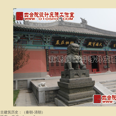
国
古建筑
历史：
（秦朝
-
清朝
）