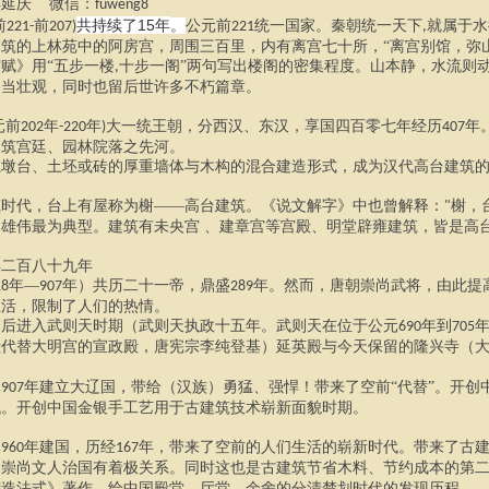
傅延庆
微信：
fuweng8
共持续了
15
前
前
年
。
公元前
统一国家
。
秦朝统一天下
就属于水
221-
207)
221
,
建筑的
上林苑中的阿房宫，周围三百里，内有离宫七十所，“离宫别馆，弥
赋》用“五步一楼
十步一阁”两句写出楼阁的密集程度。山本静，水流则
,
相当壮观
，同时也留后世许多
不朽篇章。
元前
年
年
大一统王朝，分西汉、东汉，享国四百零七年经历
年
202
-220
)
407
建筑宫廷、园林院落之先河。
土墩台、土坯或砖的厚重墙
体
与木构的混合建造形式，成为汉代高台建筑
筑时代
，
台上有屋称为榭
——
高台建筑。《说文解字》中也曾解释：
榭，
"
制雄伟最为典型。
建筑有
未央宫 、建章宫等宫殿
、
明堂辟雍
建筑，
皆是高
年二百八十九年
年—
年）共历二十一帝，鼎盛
年。然而，唐朝崇尚武将，由此提
18
907
289
生活，限制了人们的热情。
之后进入武则天时期（武则天执政十五年。武则天在位于公元
年到
690
705
殿代替大明宫的宣政殿，唐宪宗李纯登基）延英殿与今天保留的隆兴寺（
元
年建立大辽国，带给（汉族）勇猛、强悍！带来了空前“代替”。开创
907
代。开创中国金银手工艺用于古建筑技术崭新面貌时期。
元
年建国，历经
年，带来了空前的人们生活的崭新时代。带来了古建
960
167
帝崇尚文人治国有着极关系。同时这也是古建筑节省木料、节约成本的第
营造法式》著作。给中国殿堂、厅堂、余舍的分清楚划时代的发现历程。