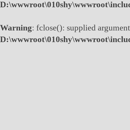
D:\wwwroot\010shy\wwwroot\inclu
Warning
: fclose(): supplied argument
D:\wwwroot\010shy\wwwroot\inclu