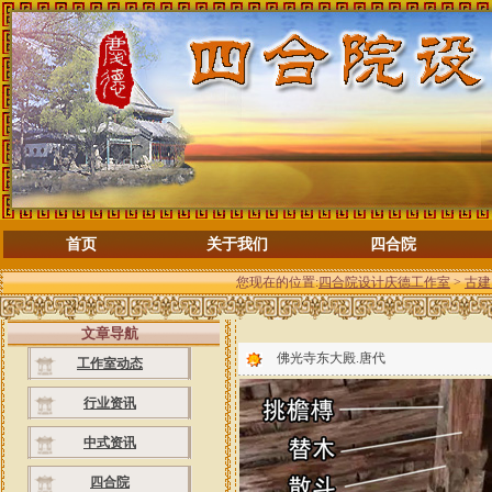
首页
关于我们
四合院
您现在的位置:
四合院设计庆德工作室
>
古建
文章导航
佛光寺东大殿.唐代
工作室动态
行业资讯
中式资讯
四合院