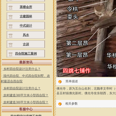
茶楼会所
古建园林
中式设计
风水
古训
四合院施工案例
最新资讯
·
乡村四合院设计注意什么？
·
现代四合院、中式四合院别墅、农
村最适合四合院
简单描述
·
乡村四合院设计注意什么？
佛光寺，原为五台山名刹，北魏孝文帝时（公
县豆村镇佛光新村。佛光寺坐东朝西，东大
·
农村建造300平方米小型四合院？
·
农村建造300平方米小型四合院？
相关参数
客服中心