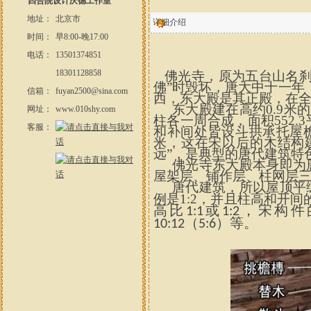
四合院设计庆德工作室
地址：
北京市
详细介绍
时间：
早8:00-晚17:00
电话：
13501374851
18301128858
佛光寺，原为五台山名刹，
佛”时毁坏，唐大中十一年
信箱：
fuyan2500@sina.com
西，东大殿是其正殿，在
东大殿建在高约0.9米
网址：
www.010shy.com
柱各一周合成，面积552
客服：
和补间处皆设斗拱承托屋檐
米，这在宋以后的木结构
远”，是典型的唐代建筑特
佛光寺东大殿本身即为
屋架层、铺作层、柱网层
唐代建筑，所以屋顶平
例是1:2，并且柱高和开
高比
或
，宋构件
1:1
1:2
（
）等。
10:12
5:6