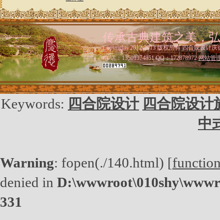
传承古典建筑之美，
Copyrights 2012-2013 版权所有 四合院设计庆
电 话：13501374851 QQ：172878972
网站管
Keywords:
四合院设计
四合院设计
中
Warning
: fopen(./140.html) [
functio
denied in
D:\wwwroot\010shy\wwwro
331