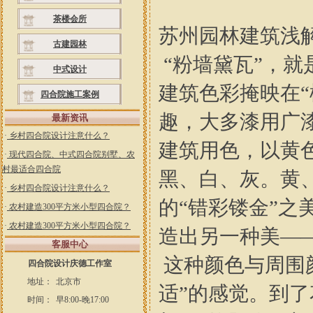
茶楼会所
苏州园林建筑浅
古建园林
“粉墙黛瓦”，
中式设计
建筑色彩掩映在
四合院施工案例
趣，大多漆用广漆
最新资讯
·
乡村四合院设计注意什么？
建筑用色，以黄
·
现代四合院、中式四合院别墅、农
村最适合四合院
黑、白、灰。黄
·
乡村四合院设计注意什么？
的“错彩镂金”
·
农村建造300平方米小型四合院？
·
农村建造300平方米小型四合院？
造出另一种美—
客服中心
这种颜色与周围
四合院设计庆德工作室
地址：
北京市
适”的感觉。到
时间：
早8:00-晚17:00