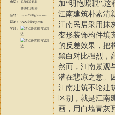
加“明艳照眼”,
电话：
13501374851
18301128858
江南建筑朴素清
信箱：
fuyan2500@sina.com
网址：
www.010shy.com
江南民居采用抹
客服：
变形装饰构件填
的反差效果，把
黑白对比强烈，
然而，江南景观
潜在悲凉之意。
江南建筑不论建
区别，就是江南
画，用白墙青灰