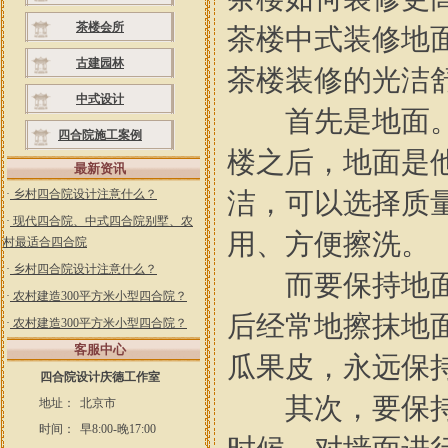
茶楼会所
茶楼中式装修地
古建园林
茶楼装修的光洁
中式设计
首先是地面。茶
四合院施工案例
楼之后，地面是
最新资讯
·
乡村四合院设计注意什么？
洁，可以选择质
·
现代四合院、中式四合院别墅、农
用、方便擦洗。
村最适合四合院
·
乡村四合院设计注意什么？
而要保持地面光
·
农村建造300平方米小型四合院？
后经常地擦抹地
·
农村建造300平方米小型四合院？
客服中心
瓜果皮，永远保
四合院设计庆德工作室
其次，要保持茶
地址：
北京市
时间：
早8:00-晚17:00