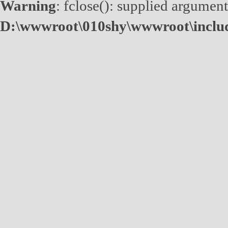
Warning
: fclose(): supplied argument
D:\wwwroot\010shy\wwwroot\inclu