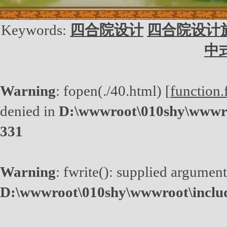
Keywords:
四合院设计
四合院设计
中
Warning
: fopen(./40.html) [
function.
denied in
D:\wwwroot\010shy\wwwro
331
Warning
: fwrite(): supplied argument
D:\wwwroot\010shy\wwwroot\inclu