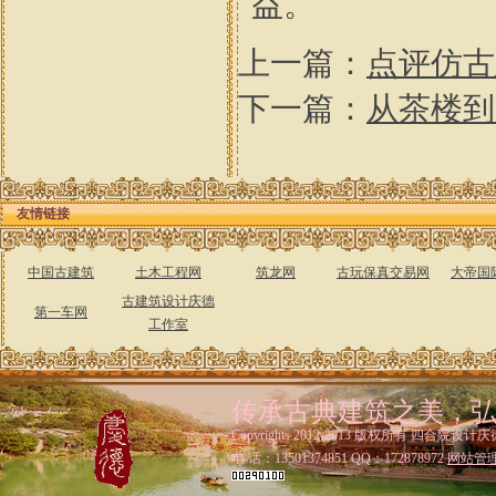
益。
上一篇：
点评仿古
下一篇：
从茶楼到
友情链接
中国古建筑
土木工程网
筑龙网
古玩保真交易网
大帝国
古建筑设计庆德
第一车网
工作室
传承古典建筑之美，
Copyrights 2012-2013 版权所有 四合院设计庆
电 话：13501374851 QQ：172878972
网站管