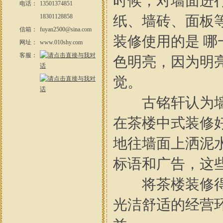
时候，对墙面进
电话：
13501374851
18301128858
纸、墙砖、面板
信箱：
fuyan2500@sina.com
装修使用的是 
网址：
www.010shy.com
客服：
色明亮，因为明
觉。
古铭轩认为墙面
在茶楼中式装修
地往墙面上洒泥
标语和广告，这
将茶楼装修得光
光洁舒适的经营