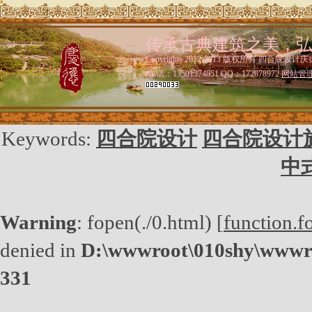
传承古典建筑之美，
Copyrights 2012-2013 版权所有 四合院设计庆
电 话：13501374851 QQ：172878972
网站管
Keywords:
四合院设计
四合院设计
中
Warning
: fopen(./0.html) [
function.f
denied in
D:\wwwroot\010shy\wwwro
331