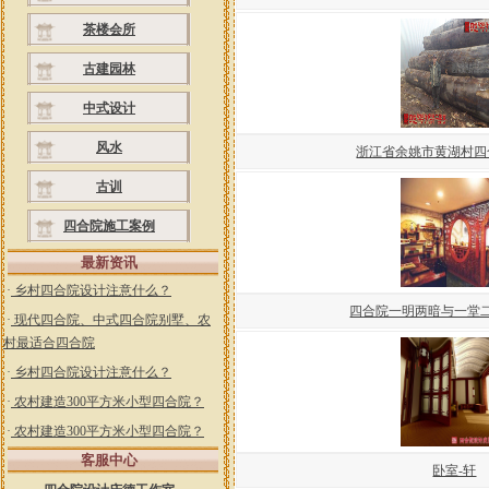
茶楼会所
古建园林
中式设计
风水
浙江省余姚市黄湖村四
古训
四合院施工案例
最新资讯
·
乡村四合院设计注意什么？
四合院一明两暗与一堂
·
现代四合院、中式四合院别墅、农
村最适合四合院
·
乡村四合院设计注意什么？
·
农村建造300平方米小型四合院？
·
农村建造300平方米小型四合院？
客服中心
卧室-轩