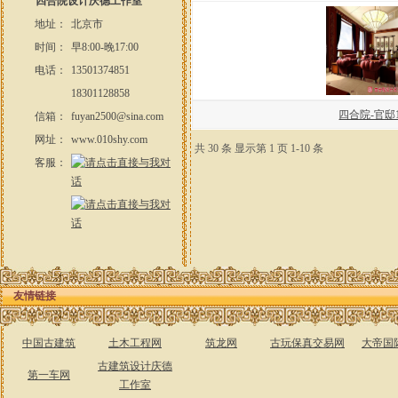
四合院设计庆德工作室
地址：
北京市
时间：
早8:00-晚17:00
电话：
13501374851
18301128858
四合院-官邸
信箱：
fuyan2500@sina.com
网址：
www.010shy.com
共 30 条 显示第 1 页 1-10 条
客服：
友情链接
中国古建筑
土木工程网
筑龙网
古玩保真交易网
大帝国
古建筑设计庆德
第一车网
工作室