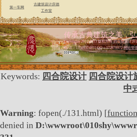
古建筑设计庆德
第一车网
工作室
传承古典建筑之美，
Copyrights 2012-2013 版权所有 四合院设计庆
电 话：13501374851 QQ：172878972
网站管
Keywords:
四合院设计
四合院设计
中
Warning
: fopen(./131.html) [
functio
denied in
D:\wwwroot\010shy\wwwro