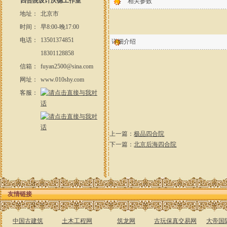
四合院设计庆德工作室
相关参数
地址：
北京市
时间：
早8:00-晚17:00
电话：
13501374851
详细介绍
18301128858
信箱：
fuyan2500@sina.com
网址：
www.010shy.com
客服：
上一篇：
极品四合院
下一篇：
北京后海四合院
友情链接
中国古建筑
土木工程网
筑龙网
古玩保真交易网
大帝国