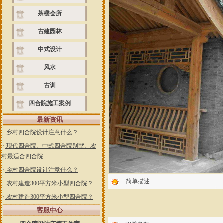
茶楼会所
古建园林
中式设计
风水
古训
四合院施工案例
最新资讯
·
乡村四合院设计注意什么？
·
现代四合院、中式四合院别墅、农
村最适合四合院
·
乡村四合院设计注意什么？
简单描述
·
农村建造300平方米小型四合院？
·
农村建造300平方米小型四合院？
客服中心