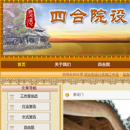
首页
关于我们
四合院
您现在的位置:
四合院设计庆德工作室
>
版面
文章导航
垂花门
工作室动态
行业资讯
中式资讯
四合院