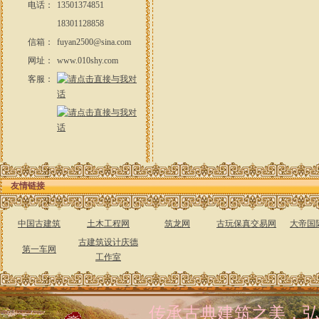
电话：
13501374851
18301128858
信箱：
fuyan2500@sina.com
网址：
www.010shy.com
客服：
友情链接
中国古建筑
土木工程网
筑龙网
古玩保真交易网
大帝国
古建筑设计庆德
第一车网
工作室
传承古典建筑之美，