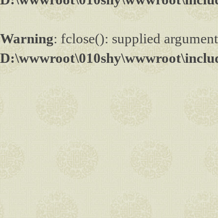
Warning
: fclose(): supplied argument
D:\wwwroot\010shy\wwwroot\inclu