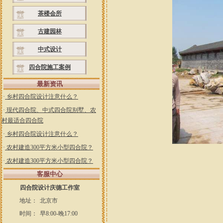
茶楼会所
古建园林
中式设计
四合院施工案例
最新资讯
·
乡村四合院设计注意什么？
·
现代四合院、中式四合院别墅、农
村最适合四合院
·
乡村四合院设计注意什么？
·
农村建造300平方米小型四合院？
·
农村建造300平方米小型四合院？
客服中心
四合院设计庆德工作室
地址：
北京市
时间：
早8:00-晚17:00