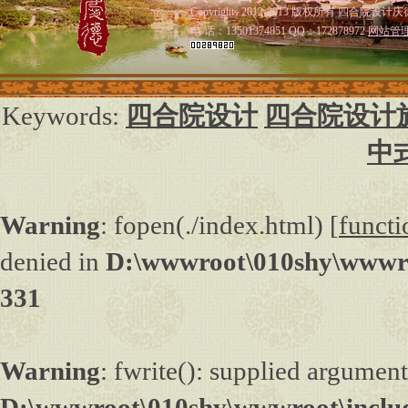
Copyrights 2012-2013 版权所有 四合院设计庆
电 话：13501374851 QQ：172878972
网站管
Keywords:
四合院设计
四合院设计
中
Warning
: fopen(./index.html) [
functi
denied in
D:\wwwroot\010shy\wwwro
331
Warning
: fwrite(): supplied argument
D:\wwwroot\010shy\wwwroot\inclu