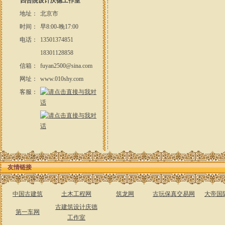
四合院设计庆德工作室
地址：
北京市
时间：
早8:00-晚17:00
电话：
13501374851
18301128858
信箱：
fuyan2500@sina.com
网址：
www.010shy.com
客服：
友情链接
中国古建筑
土木工程网
筑龙网
古玩保真交易网
大帝国
古建筑设计庆德
第一车网
工作室