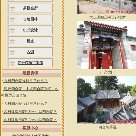
茶楼会所
大二进四合院设计技术
古建园林
中式设计
风水
古训
四合院施工案例
广亮大门
最新资讯
·
乡村四合院设计注意什么？
·
现代四合院、中式四合院别墅、农
村最适合四合院
·
乡村四合院设计注意什么？
·
农村建造300平方米小型四合院？
·
农村建造300平方米小型四合院？
四合院俯视
客服中心