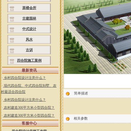
茶楼会所
古建园林
中式设计
风水
古训
四合院施工案例
最新资讯
·
乡村四合院设计注意什么？
·
现代四合院、中式四合院别墅、农
村最适合四合院
简单描述
·
乡村四合院设计注意什么？
·
农村建造300平方米小型四合院？
·
农村建造300平方米小型四合院？
相关参数
客服中心