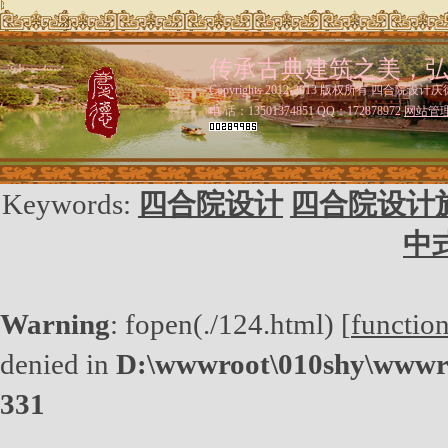
传承古典建筑之美，
Copyrights 2012-2013 版权所有 四合院设计庆
电 话：13501374851 QQ：172878972
网站管
Keywords:
四合院设计
四合院设计
中
Warning
: fopen(./124.html) [
functio
denied in
D:\wwwroot\010shy\wwwro
331