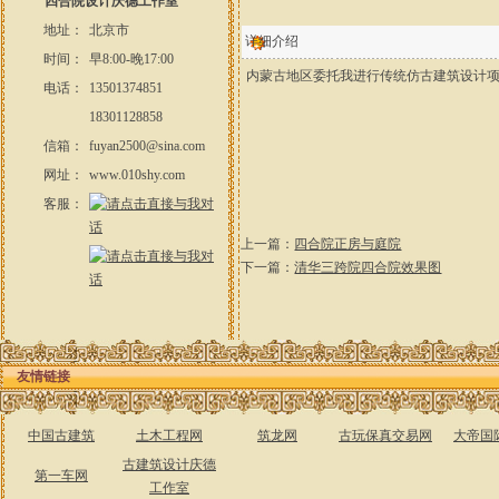
四合院设计庆德工作室
地址：
北京市
详细介绍
时间：
早8:00-晚17:00
内蒙古地区委托我进行传统仿古建筑设计
电话：
13501374851
18301128858
信箱：
fuyan2500@sina.com
网址：
www.010shy.com
客服：
上一篇：
四合院正房与庭院
下一篇：
清华三跨院四合院效果图
友情链接
中国古建筑
土木工程网
筑龙网
古玩保真交易网
大帝国
古建筑设计庆德
第一车网
工作室