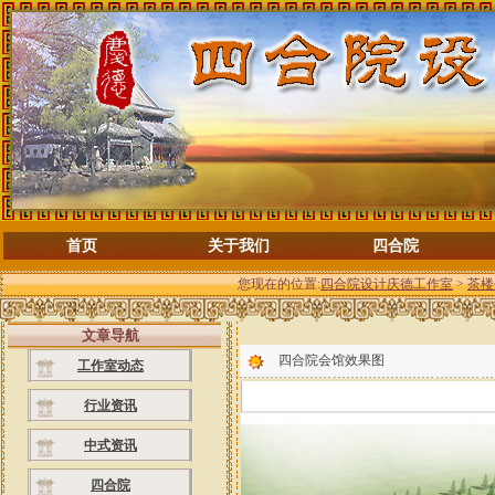
首页
关于我们
四合院
您现在的位置:
四合院设计庆德工作室
>
茶楼
文章导航
四合院会馆效果图
工作室动态
行业资讯
中式资讯
四合院