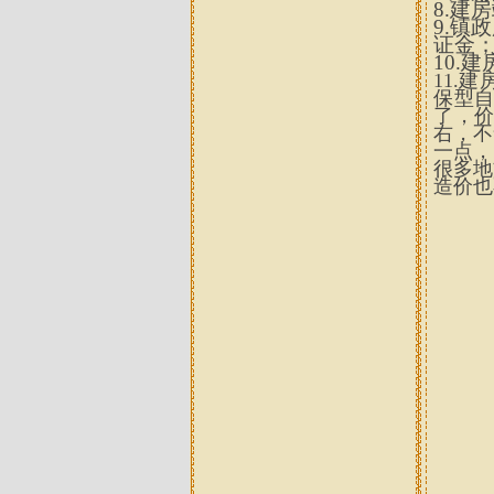
8.
建房
9.
镇政
证金
10.
建
11.
建
保型
了，
右，不
一点，
很多地
造价也