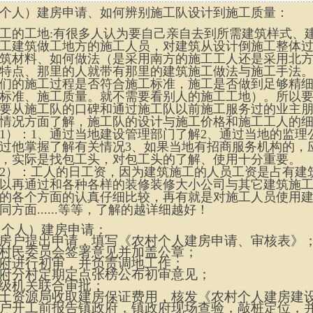
个人）建房申请、如何辨别施工队设计到施工质量：
工的工地:有很多人认为要自己亲自去到所需建筑样式、
工建筑做工地方的施工人员，对建筑从设计倒施工整体
筑材料、如何做法（是采用南方的施工工人还是采用北
特点、那里的人就带有那里的建筑施工做法与施工手法
们的施工过程是否符合施工标准，施工是否做到足够精
标准、施工质量。就不需要看别人的施工工地）。所以
要从施工队的口碑和通过施工队以前施工服务过的业主
情况方面了解，施工队的设计与施工价格和施工工人的
1）：1、通过当地建设管理部门了解2、通过当地的监
过他掌握了解有关情况3、如果当地有招商服务机构的，
，实际是找包工头，对包工头的了解、使用十分重要。
2）：工人的日工资，因为建筑施工的人员工资是占有建
以再通过和各种各样的装修装修大小公司与其它建筑施
的各个方面的认真仔细比较，再有就是对施工人员使用
同方面......等等，了解的越详细越好！
（个人）建房申请：
房户提出申请，填写《农村个人建房申请、审核表》
村民委员会签署意见并加盖公章；
府进行初审，并负责调地工作；
府分村定期定点张榜公布初审意见；
级机关联合审批；
土资源局收取建房保证费用，核发《农村个人建房建
户开工前报告镇政府，镇政府现场查验，敲桩定位，