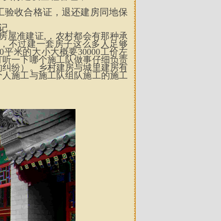
工验收合格证，退还建房同地保
记。
房屋准建证
,
，农村都会有那种承
，不过建一套房子这么多人足够
0
平米的大小大概要
30000
工价左
打听一下哪个施工队做事仔细负责
的纠纷）。乡村建房与城里建房有
个人施工与施工队组队施工的施工