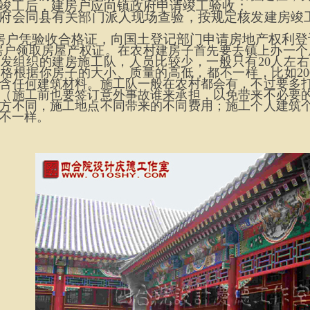
竣工后，建房户应向镇政府申请竣工验收；
府会同县有关部门派人现场查验，按规定核发建房竣
；
房户凭验收合格证，向国土登记部门申请房地产权利登
房户领取房屋产权证。在农村建房子首先要去镇上办一个
自发组织的建房施工队，人员比较少，一般只有
20
人左右
价格根据你房子的大小、质量的高低，都不一样，比如
20
含任何建筑材料。施工队一般在农村都会有，不过要多
（施工前也要签订意外事故谁来承担，以免带来不必要
方不同，施工地点不同带来的不同费用；施工个人建筑
不一样。