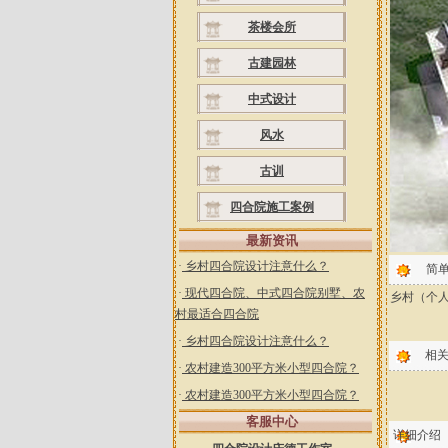
茶楼会所
古建园林
中式设计
风水
古训
四合院施工案例
最新资讯
·
乡村四合院设计注意什么？
简
·
现代四合院、中式四合院别墅、农
乡村（个
村最适合四合院
·
乡村四合院设计注意什么？
相
·
农村建造300平方米小型四合院？
·
农村建造300平方米小型四合院？
客服中心
详细介绍