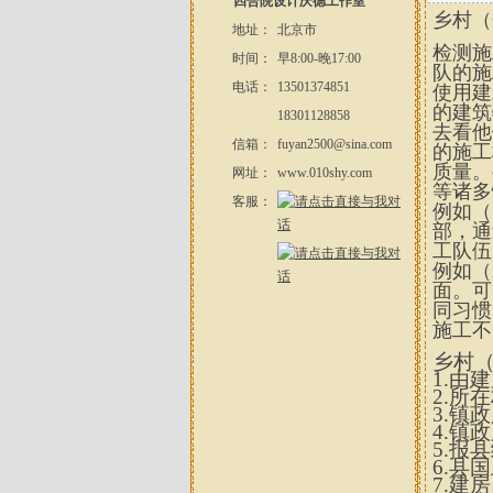
四合院设计庆德工作室
乡村（
地址：
北京市
检测施
时间：
早8:00-晚17:00
队的施
电话：
13501374851
使用建
的建筑
18301128858
去看他
信箱：
fuyan2500@sina.com
的施工
质量。
网址：
www.010shy.com
等诸多
客服：
例如（
部，通
工队伍
例如（
面。可
同习惯
施工不
乡村
1.
由建
2.
所在
3.
镇政
4.
镇政
5.
报县
6.
县国
7.
建房