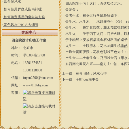
·
四合院风水
四合院坐于丙丁火门，直达坎位北水。
·
如何使用罗盘或指南针呢
金箔金：
金者生水；根据五行学说释解如下：
·
如何确定房屋的坐向与方位
金生水、水生木——木以养苍生《众》（
·
颜色风水中的六大细节
金生水――确定此院落，花木茂盛郁郁葱
客服中心
木生火——坐于丙丁火门，门户火旺、以
于中轴线上安放石桌或金石材料面的桌子
四合院设计庆德工作室
火生土——土以养木，花木丛间生机盎然
地址：
北京市
土质金黄而肥沃，花枝色彩以三色为主：
时间：
早8:00-晚17:00
土生金——土者生金，乃用以金石（用水
电话：
13501374851
东西南北庭院布置——南方主中轴，东西
18301128858
上一篇：
黄帝宅经：风水心得
信箱：
fuyan2500@sina.com
下一篇：
子时.doc海中金
网址：
www.010shy.com
客服：