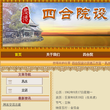
首页
关于我们
四合院
您现在的位置:
四合院设计庆德工作室
>
风
文章导航
风水
古训
公历：1962年9月17日星期一
农历：壬寅年8月19日（生肖虎）
最新资讯
节气：立秋
·
网友交流古建
纳音五行：金箔金