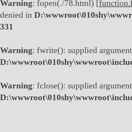
Warning
: fopen(./78.html) [
function.
denied in
D:\wwwroot\010shy\wwwro
331
Warning
: fwrite(): supplied argument
D:\wwwroot\010shy\wwwroot\inclu
Warning
: fclose(): supplied argument
D:\wwwroot\010shy\wwwroot\inclu