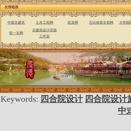
友情链接
中国古建筑
土木工程网
筑龙网
古玩保真交易网
大帝国
古建筑设计庆德
第一车网
工作室
传承古典建筑之美，
Copyrights 2012-2013 版权所有 四合院设计庆
电 话：13501374851 QQ：172878972
网站管
Keywords:
四合院设计
四合院设计
中