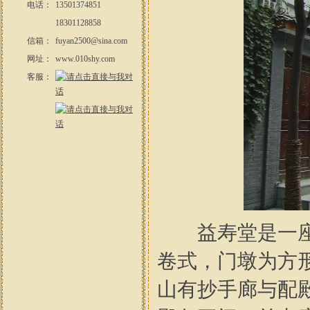
电话：
13501374851
18301128858
信箱：
fuyan2500@sina.com
网址：
www.010shy.com
客服：
益寿堂是一座典
卷式，门墩为方
山有抄手廊与配