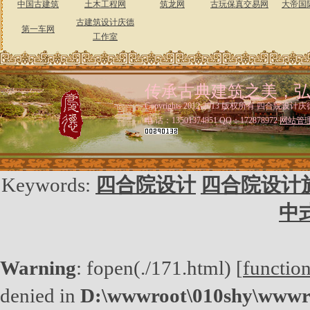
中国古建筑
土木工程网
筑龙网
古玩保真交易网
大帝国
古建筑设计庆德
第一车网
工作室
传承古典建筑之美，
Copyrights 2012-2013 版权所有 四合院设计庆
电 话：13501374851 QQ：172878972
网站管
Keywords:
四合院设计
四合院设计
中
Warning
: fopen(./171.html) [
functio
denied in
D:\wwwroot\010shy\wwwro