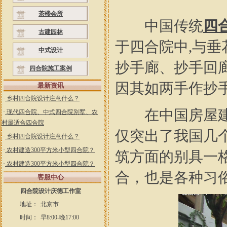
茶楼会所
中国传统
四
古建园林
于四合院中,与
中式设计
抄手廊、抄手回
四合院施工案例
因其如两手作抄
最新资讯
·
乡村四合院设计注意什么？
在中国房屋建筑
·
现代四合院、中式四合院别墅、农
村最适合四合院
仅突出了我国几
·
乡村四合院设计注意什么？
·
农村建造300平方米小型四合院？
筑方面的别具一
·
农村建造300平方米小型四合院？
合，也是各种习
客服中心
四合院设计庆德工作室
地址：
北京市
时间：
早8:00-晚17:00