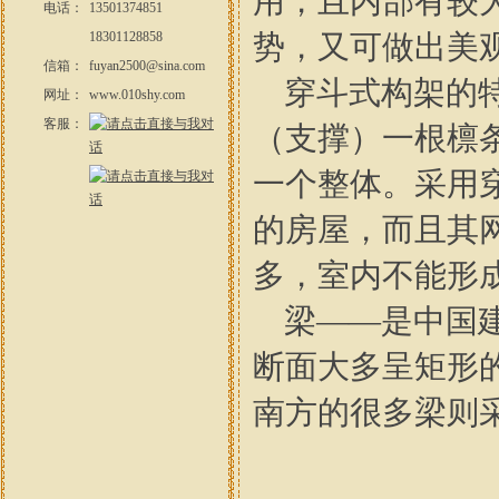
用，且内部有较
电话：
13501374851
18301128858
势，又可做出美
信箱：
fuyan2500@sina.com
穿斗式构架的特
网址：
www.010shy.com
客服：
（支撑）一根檩
一个整体。采用
的房屋，而且其
多，室内不能形
梁——是中国建
断面大多呈矩形
南方的很多梁则