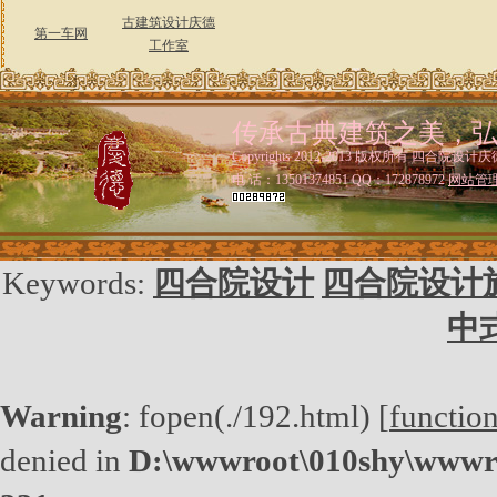
古建筑设计庆德
第一车网
工作室
传承古典建筑之美，
Copyrights 2012-2013 版权所有 四合院设计庆
电 话：13501374851 QQ：172878972
网站管
Keywords:
四合院设计
四合院设计
中
Warning
: fopen(./192.html) [
functio
denied in
D:\wwwroot\010shy\wwwro