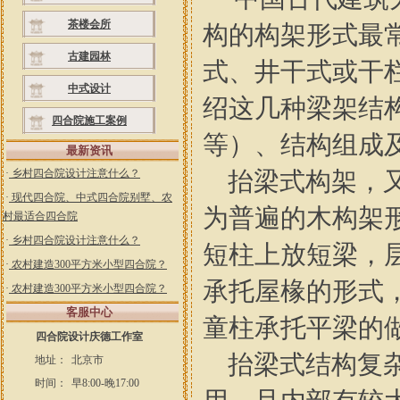
茶楼会所
构的构架形式最
古建园林
式、井干式或干
中式设计
绍这几种梁架结
四合院施工案例
等）、结构组成
最新资讯
·
乡村四合院设计注意什么？
抬梁式构架，又
·
现代四合院、中式四合院别墅、农
为普遍的木构架
村最适合四合院
·
乡村四合院设计注意什么？
短柱上放短梁，
·
农村建造300平方米小型四合院？
承托屋椽的形式
·
农村建造300平方米小型四合院？
客服中心
童柱承托平梁的
四合院设计庆德工作室
抬梁式结构复杂
地址：
北京市
时间：
早8:00-晚17:00