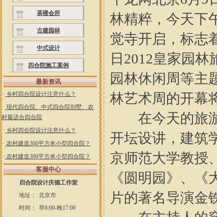
茶楼会所
林精粹，今天下
古建园林
觉寺开启，标志着
中式设计
日2012皇家园
四合院施工案例
园林休闲周等主
最新资讯
·
乡村四合院设计注意什么？
林艺术周的开幕
·
现代四合院、中式四合院别墅、农
在今天的旅游节
村最适合四合院
·
乡村四合院设计注意什么？
开坛设讲，建筑
·
农村建造300平方米小型四合院？
京师范大学教授
·
农村建造300平方米小型四合院？
客服中心
《圆明园》、《
四合院设计庆德工作室
片的著名导演金
地址：
北京市
时间：
早8:00-晚17:00