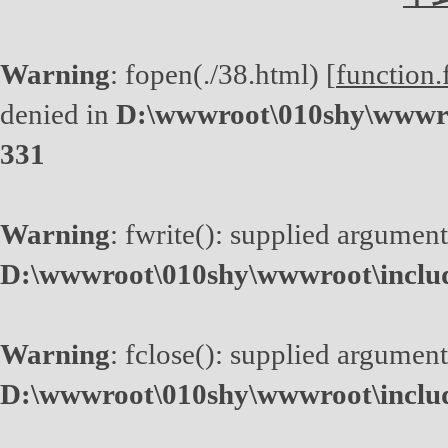
Warning
: fopen(./38.html) [
function.
denied in
D:\wwwroot\010shy\wwwro
331
Warning
: fwrite(): supplied argument
D:\wwwroot\010shy\wwwroot\inclu
Warning
: fclose(): supplied argument
D:\wwwroot\010shy\wwwroot\inclu