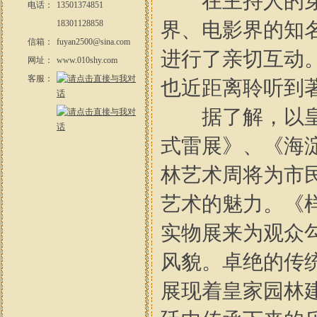
在主持人的穿
电话：
13501374851
18301128858
界、电影界的知
信箱：
fuyan2500@sina.com
进行了亲切互动
网址：
www.010shy.com
客服：
也近距离聆听到
据了解，以皇家
式雷展》、《海
林艺术周将为市
艺术的魅力。《
实物展来为观众
风貌。卓绝的传
展现着皇家园林