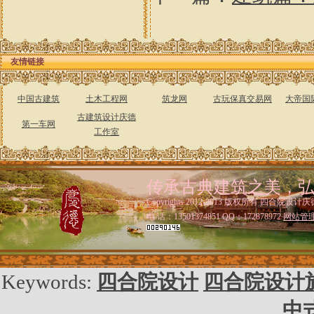
友情链接
中国古建筑
土木工程网
筑龙网
古玩保真交易网
大帝国
古建筑设计庆德
第一车网
工作室
传承古典建筑之美，
Copyrights 2012-2013 版权所有 四合院设计庆
电 话：13501374851 QQ：172878972
网站管
Keywords:
四合院设计
四合院设计
中