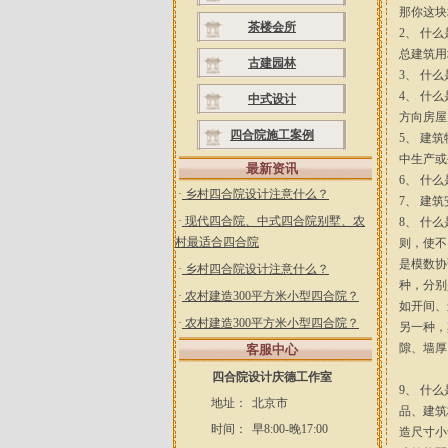
那你这块地
茶楼会所
2、 什
总建筑用
古建园林
3、 什
4、 什
中式设计
方向房屋
四合院施工案例
5、 建
中生产或
最新资讯
6、 什
·
乡村四合院设计注意什么？
7、 建
·
现代四合院、中式四合院别墅、农
8、 什
村最适合四合院
则，使不
是模数协
·
乡村四合院设计注意什么？
种，分别是
·
农村建造300平方米小型四合院？
如开间、
·
农村建造300平方米小型四合院？
另一种，
隙、墙厚
客服中心
四合院设计庆德工作室
9、 什
地址：
北京市
品、建筑
时间：
早8:00-晚17:00
造尺寸小