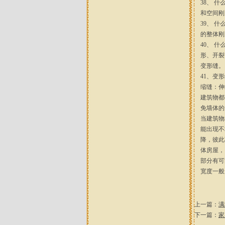
38、 
和空间刚
39、 
的整体刚
40、 
形、开裂
变形缝。
41、变
缩缝：伸
建筑物都
免墙体的
当建筑物
能出现不
降，彼此
体房屋，
部分有可
宽度一般为
上一篇：
满
下一篇：
家