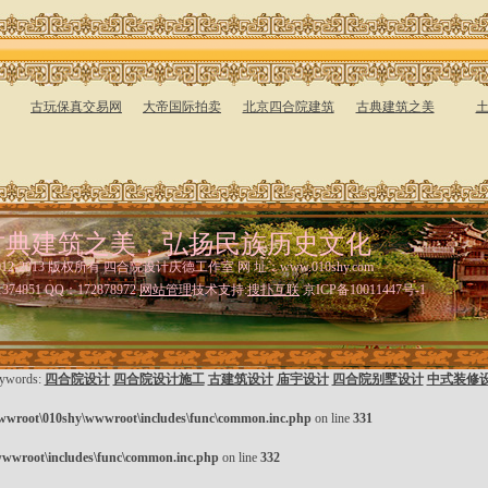
古玩保真交易网
大帝国际拍卖
北京四合院建筑
古典建筑之美
古典建筑之美，弘扬民族历史文化
ts 2012-2013 版权所有 四合院设计庆德工作室 网 址：www.010shy.com
374851 QQ：172878972
网站管理
技术支持:
搜扑互联
京ICP备10011447号-1
ywords:
四合院设计
四合院设计施工
古建筑设计
庙宇设计
四合院别墅设计
中式装修
wwroot\010shy\wwwroot\includes\func\common.inc.php
on line
331
wwroot\includes\func\common.inc.php
on line
332