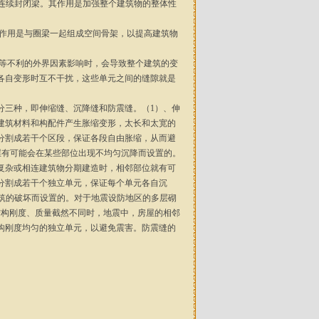
的连续封闭梁。其作用是加强整个建筑物的整体性
其作用是与圈梁一起组成空间骨架，以提高建筑物
撞等不利的外界因素影响时，会导致整个建筑的变
各自变形时互不干扰，这些单元之间的缝隙就是
分三种，即伸缩缝、沉降缝和防震缝。（1）、伸
建筑材料和构配件产生胀缩变形，太长和太宽的
分割成若干个区段，保证各段自由胀缩，从而避
房屋有可能会在某些部位出现不均匀沉降而设置的。
复杂或相连建筑物分期建造时，相邻部位就有可
分割成若干个独立单元，保证每个单元各自沉
建筑的破坏而设置的。对于地震设防地区的多层砌
结构刚度、质量截然不同时，地震中，房屋的相邻
构刚度均匀的独立单元，以避免震害。防震缝的