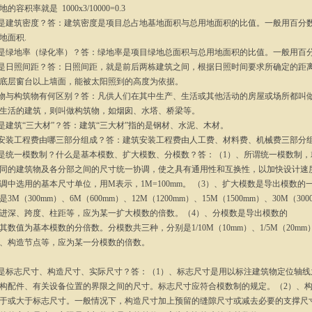
的容积率就是 1000x3/10000=0.3
么是建筑密度？答：建筑密度是项目总占地基地面积与总用地面积的比值。一般用百分
地面积.
么是绿地率（绿化率）？答：绿地率是项目绿地总面积与总用地面积的比值。一般用百
么是日照间距？答：日照间距，就是前后两栋建筑之间，根据日照时间要求所确定的距
底层窗台以上墙面，能被太阳照到的高度为依据。
筑物与构筑物有何区别？答：凡供人们在其中生产、生活或其他活动的房屋或场所都叫
生活的建筑，则叫做构筑物，如烟囱、水塔、桥梁等。
么是建筑“三大材”？答：建筑“三大材”指的是钢材、水泥、木材。
筑安装工程费由哪三部分组成？答：建筑安装工程费由人工费、材料费、机械费三部分
么是统一模数制？什么是基本模数、扩大模数、分模数？答：（1）、所谓统一模数制
同的建筑物及各分部之间的尺寸统一协调，使之具有通用性和互换性，以加快设计速
调中选用的基本尺寸单位，用M表示，1M=100mm。 （3）、扩大模数是导出模数
3M（300mm）、6M（600mm）、12M（1200mm）、15M（1500mm）、30M（3
进深、跨度、柱距等，应为某一扩大模数的倍数。（4）、分模数是导出模数的
其数值为基本模数的分倍数。分模数共三种，分别是1/10M（10mm）、1/5M（20mm
、构造节点等，应为某一分模数的倍数。
么是标志尺寸、构造尺寸、实际尺寸？答：（1）、标志尺寸是用以标注建筑物定位轴
构配件、有关设备位置的界限之间的尺寸。标志尺寸应符合模数制的规定。（2）、
于或大于标志尺寸。一般情况下，构造尺寸加上预留的缝隙尺寸或减去必要的支撑尺