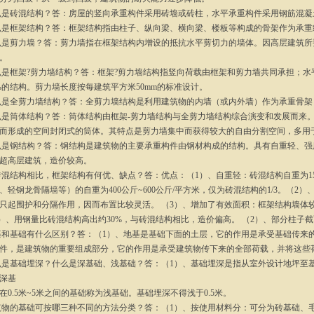
什么是砖混结构？答：房屋的竖向承重构件采用砖墙或砖柱，水平承重构件采用钢筋混
什么是框架结构？答：框架结构指由柱子、纵向梁、横向梁、楼板等构成的骨架作为承
什么是剪力墙？答：剪力墙指在框架结构内增设的抵抗水平剪切力的墙体。因高层建筑
。
什么是框架?剪力墙结构？答：框架?剪力墙结构指竖向荷载由框架和剪力墙共同承担；水平
80%的结构。剪力墙长度按每建筑平方米50mm的标准设计。
什么是全剪力墙结构？答：全剪力墙结构是利用建筑物的内墙（或内外墙）作为承重骨
什么是筒体结构？答：筒体结构由框架-剪力墙结构与全剪力墙结构综合演变和发展而来
而形成的空间封闭式的筒体。其特点是剪力墙集中而获得较大的自由分割空间，多用
什么是钢结构？答：钢结构是建筑物的主要承重构件由钢材构成的结构。具有自重轻、
超高层建筑，造价较高。
与砖混结构相比，框架结构有何优、缺点？答：优点：（1）、自重轻：砖混结构自重为1
、轻钢龙骨隔墙等）的自重为400公斤~600公斤/平方米，仅为砖混结构的1/3。（
只起围护和分隔作用，因而布置比较灵活。 （3）、增加了有效面积：框架结构墙体
1）、用钢量比砖混结构高出约30%，与砖混结构相比，造价偏高。 （2）、部分柱子
地基和基础有什么区别？答：（1）、地基是基础下面的土层，它的作用是承受基础传来
件，是建筑物的重要组成部分，它的作用是承受建筑物传下来的全部荷载，并将这些
什么是基础埋深？什么是深基础、浅基础？答：（1）、基础埋深是指从室外设计地坪至
深基
在0.5米~5米之间的基础称为浅基础。基础埋深不得浅于0.5米。
建筑物的基础可按哪三种不同的方法分类？答：（1）、按使用材料分：可分为砖基础