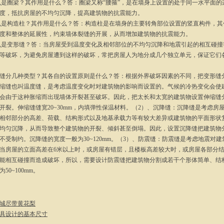
什么是圈梁？其作用是什么？答：圈梁又称“腰箍”，是在墙身上设置的处于同一水平面
度，抵抗房屋的不均匀沉降，提高建筑物的抗震能力。
什么是构造柱？其作用是什么？答：构造柱是在墙身的主要转角部位设置的竖直构件，
度和整体的延展性，约束墙体裂缝的开展，从而增加建筑物的抗震能力。
什么是变形缝？答：当房屋受到温度变化及相邻部位的不均匀沉降和地震引起的相互碰
等破坏，为避免房屋遭到这样的破坏，常把房屋人为地分成几个独立单元，保证它们
形缝分几种类型？其各自的设置原则是什么？答：根据外界破坏因素的不同，把变形缝
缩缝也叫温度缝，是考虑温度变化时对建筑物的影响而设置的。气候的冷热变化会使
会由于这种胀缩而出现墙体开裂甚至破坏。因此，把太长和太宽的建筑物设置伸缩缝
开裂。伸缩缝缝宽20~30mm，内填弹性保温材料。（2）、沉降缝：沉降缝是考虑
相邻部分的高差、荷载、结构形式以及地基承载力等有较大差异或建筑物的平面形状
均匀沉降，从而导致整个建筑物的开裂、倾斜甚至倒塌。因此，设置沉降缝把建筑物
不受制约。沉降缝的宽度一般为30~120mm。（3）、防震缝：防震缝是考虑地震对
当房屋的立面高差在6米以上时，或房屋有错层，且楼板高差较大时，或房屋各部分
能相互碰撞而造成破坏，所以，需要设计防震缝把建筑物分割成若干个形体简单、结
50~100mm。
城尽带黄花梨
具设计的基本尺寸