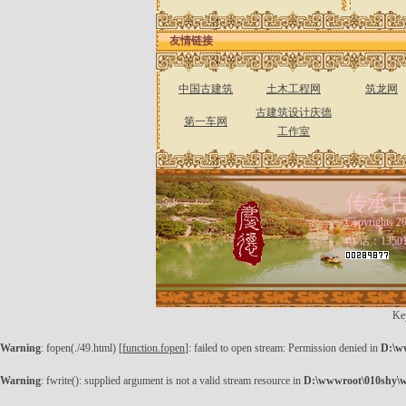
友情链接
中国古建筑
土木工程网
筑龙网
古建筑设计庆德
第一车网
工作室
传承
Copyrigh
电 话：13501
Ke
Warning
: fopen(./49.html) [
function.fopen
]: failed to open stream: Permission denied in
D:\w
Warning
: fwrite(): supplied argument is not a valid stream resource in
D:\wwwroot\010shy\w