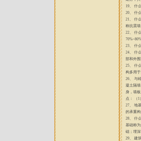
19、 
20、 
21、 
称抗震墙
22、 
70%~
23、 
24、 
部和外围
25、 
构多用于
26、 
凝土隔墙
身，墙板
点： （
27、 
的承重构
28、 
基础称为
础；埋深
29、 