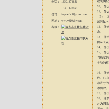
建筑构配
电话：
13501374851
10、 
18301128858
11、 
信箱：
fuyan2500@sina.com
（3）、
网址：
www.010shy.com
线叫纵向
12、 
客服：
离。
13、 
面至天花
14、 
15、 
与确定的
各地的标
16、 
数。它由
净尺寸的
净面积。
17、 
18、 
分为四级
划分，共