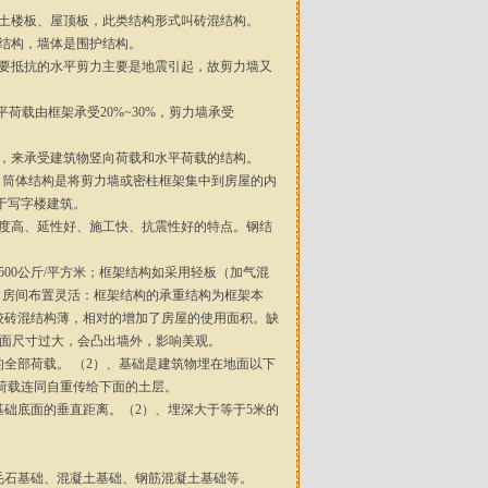
凝土楼板、屋顶板，此类结构形式叫砖混结构。
重结构，墙体是围护结构。
所要抵抗的水平剪力主要是地震引起，故剪力墙又
荷载由框架承受20%~30%，剪力墙承受
架，来承受建筑物竖向荷载和水平荷载的结构。
。筒体结构是将剪力墙或密柱框架集中到房屋的内
于写字楼建筑。
强度高、延性好、施工快、抗震性好的特点。钢结
500公斤/平方米；框架结构如采用轻板（加气混
2）、房间布置灵活：框架结构的承重结构为框架本
较砖混结构薄，相对的增加了房屋的使用面积。缺
截面尺寸过大，会凸出墙外，影响美观。
的全部荷载。 （2）、基础是建筑物埋在地面以下
荷载连同自重传给下面的土层。
基础底面的垂直距离。（2）、埋深大于等于5米的
、毛石基础、混凝土基础、钢筋混凝土基础等。