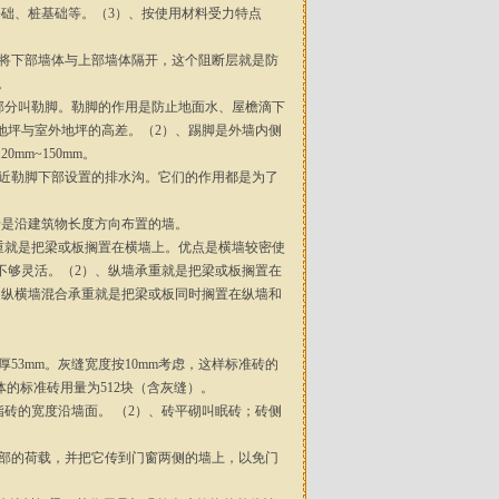
础、桩基础等。（3）、按使用材料受力特点
料将下部墙体与上部墙体隔开，这个阻断层就是防
。
的部分叫勒脚。勒脚的作用是防止地面水、屋檐滴下
地坪与室外地坪的高差。（2）、踢脚是外墙内侧
m~150mm。
靠近勒脚下部设置的排水沟。它们的作用都是为了
墙是沿建筑物长度方向布置的墙。
承重就是把梁或板搁置在横墙上。优点是横墙较密使
不够灵活。（2）、纵墙承重就是把梁或板搁置在
、纵横墙混合承重就是把梁或板同时搁置在纵墙和
厚53mm。灰缝宽度按10mm考虑，这样标准砖的
量砖砌体的标准砖用量为512块（含灰缝）。
指砖的宽度沿墙面。 （2）、砖平砌叫眠砖；砖侧
上部的荷载，并把它传到门窗两侧的墙上，以免门