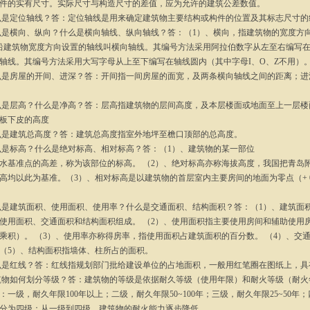
件的实有尺寸。实际尺寸与构造尺寸的差值，应为允许的建筑公差数值。
什么是定位轴线？答：定位轴线是用来确定建筑物主要结构或构件的位置及其标志尺寸的
什么是横向、纵向？什么是横向轴线、纵向轴线？答：（1）、横向，指建筑物的宽度方
沿建筑物宽度方向设置的轴线叫横向轴线。其编号方法采用阿拉伯数字从左至右编写在
轴线。其编号方法采用大写字母从上至下编写在轴线圆内（其中字母I、O、Z不用）
什么是房屋的开间、进深？答：开间指一间房屋的面宽，及两条横向轴线之间的距离；
什么是层高？什么是净高？答：层高指建筑物的层间高度，及本层楼面或地面至上一层
板下皮的高度
什么是建筑总高度？答：建筑总高度指室外地坪至檐口顶部的总高度。
什么是标高？什么是绝对标高、相对标高？答：（1）、建筑物的某一部位
水基准点的高差，称为该部位的标高。 （2）、绝对标高亦称海拔高度，我国把青岛
高均以此为基准。（3）、相对标高是以建筑物的首层室内主要房间的地面为零点（+ 0
什么是建筑面积、使用面积、使用率？什么是交通面积、结构面积？答：（1）、建筑
使用面积、交通面积和结构面积组成。 （2）、使用面积指主要使用房间和辅助使用
乘积）。 （3）、使用率亦称得房率，指使用面积占建筑面积的百分数。 （4）、交
（5）、结构面积指墙体、柱所占的面积。
什么是红线？答：红线指规划部门批给建设单位的占地面积，一般用红笔圈在图纸上，
建筑物如何划分等级？答：建筑物的等级是依据耐久等级（使用年限）和耐火等级（耐
：一级，耐久年限100年以上；二级，耐久年限50~100年；三级，耐久年限25~50年
分为四级：从一级到四级，建筑物的耐火能力逐步降低。