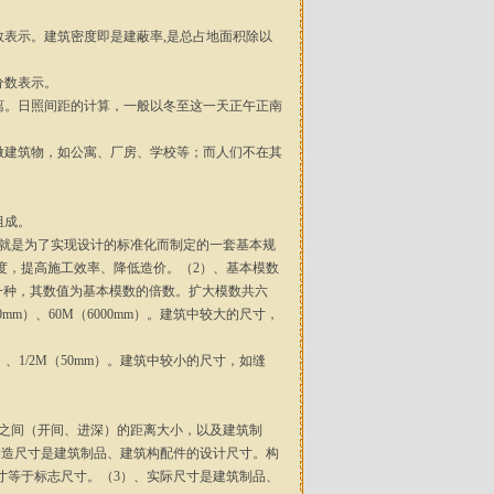
数表示。建筑密度即是建蔽率,是总占地面积除以
分数表示。
离。日照间距的计算，一般以冬至这一天正午正南
做建筑物，如公寓、厂房、学校等；而人们不在其
组成。
，就是为了实现设计的标准化而制定的一套基本规
度，提高施工效率、降低造价。（2）、基本模数
的一种，其数值为基本模数的倍数。扩大模数共六
000mm）、60M（6000mm）。建筑中较大的尺寸，
）、1/2M（50mm）。建筑中较小的尺寸，如缝
线之间（开间、进深）的距离大小，以及建筑制
构造尺寸是建筑制品、建筑构配件的设计尺寸。构
寸等于标志尺寸。（3）、实际尺寸是建筑制品、