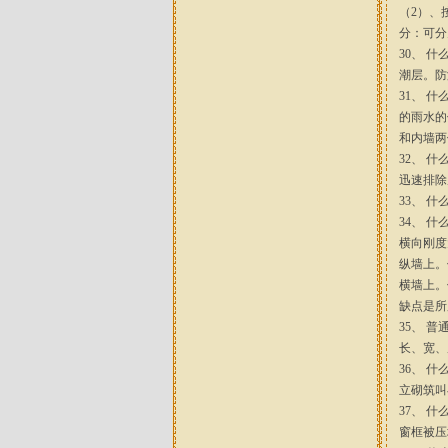
（2）、
分：可分
30、 
潮层。防潮
31、 
的雨水的
和内墙两
32、 
迅速排除
33、 
34、 
横向刚度
纵墙上。
横墙上。
缺点是所
35、 
长、宽、厚
36、 
立砌筑叫
37、 
窗框被压