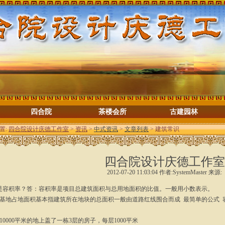
四合院
茶楼会所
古建园林
置:
四合院设计庆德工作室
>
资讯
>
中式资讯
>
文章列表
> 建筑常识
四合院设计庆德工作室
2012-07-20 11:03:04 作者:SystemMaster 来源:
是容积率？答：容积率是项目总建筑面积与总用地面积的比值。一般用小数表示。
基地占地面积基本指建筑所在地块的总面积一般由道路红线围合而成 最简单的公式 容
10000平米的地上盖了一栋3层的房子，每层1000平米