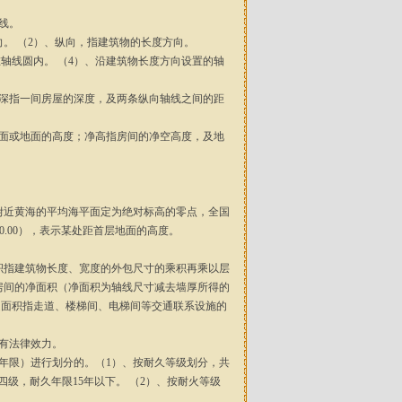
线。
向。 （2）、纵向，指建筑物的长度方向。
轴线圆内。 （4）、沿建筑物长度方向设置的轴
。
进深指一间房屋的深度，及两条纵向轴线之间的距
楼面或地面的高度；净高指房间的净空高度，及地
附近黄海的平均海平面定为绝对标高的零点，全国
.00），表示某处距首层地面的高度。
面积指建筑物长度、宽度的外包尺寸的乘积再乘以层
房间的净面积（净面积为轴线尺寸减去墙厚所得的
通面积指走道、楼梯间、电梯间等交通联系设施的
具有法律效力。
火年限）进行划分的。（1）、按耐久等级划分，共
；四级，耐久年限15年以下。 （2）、按耐火等级