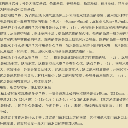
按构造形式分：可分为独立基础、条形基础、井格基础、板式基础、筏形基础、箱形基
为刚性基础和柔性基础。
什么是防潮层？答：为了防止地下潮气沿墙体上升和地表水对墙面的侵蚀，采用防水材
层的位置一般在首层室内地面（+0.00）下60mm~70mm处，及标高-0.06m~-0.07m处
什么是勒脚？什么是踢脚？其作用各是什么？答：（1）、外墙墙身下部靠近室外地坪
侵蚀，从而保护墙面，保证室内干燥，提高建筑物的耐久性。勒脚的高度一般为室内
侧与室内地坪交接处的构造。踢脚的作用是防止扫地时污染墙面。踢脚的高度一般在120m
什么是散水？什么是明沟？其作用是什么？答：散水是靠近勒脚下部的排水坡；明沟是
从屋檐滴下的雨水，防止因积水渗入地基而造成建筑物的下沉。
什么是横墙？什么是纵墙？答：（1）、横墙是沿建筑物宽度方向布置的墙。 （2）、纵
什么是横墙承重、纵墙承重、纵横墙混合承重？各有什么优、缺点？答：（1）、横墙
大，抗震性高，外墙开窗灵活性大，容易组织穿堂风；缺点是用材量较多，开间尺寸
优点是建筑物分间灵活，材料用量少；缺点是刚度较差，外墙开窗局限性大。（3）
优点是房间布置灵活，整体刚度好；
用梁、板类型较多，施工较为麻烦
普通粘土砖的标准规格是多少？答：一块普通粘土砖的标准规格是长240mm、宽115mm、
度之比为（240+10）∶（115+10）∶（53+10）=4∶2∶1的比例关系。 1立方米体
什么是顺砖、丁砖？什么是眠砖、斗砖？答：（1）、顺砖，指砖的长度沿墙面；丁砖，
斗砖。
什么是过梁？其作用是什么？答：过梁是门窗洞口上方的横梁，其作用是承受门窗洞口
坏或变形。过梁的长度一般为门窗洞口的跨度加500mm。